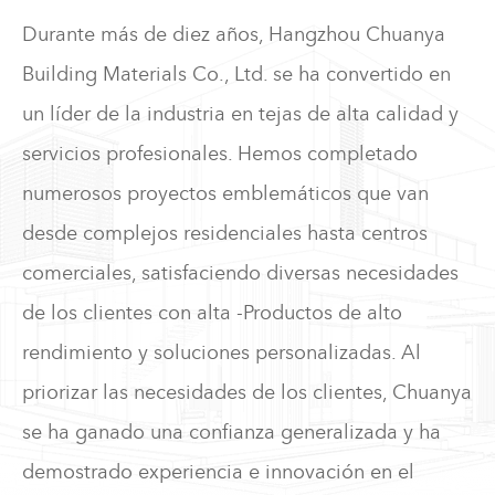
Durante más de diez años, Hangzhou Chuanya
Building Materials Co., Ltd. se ha convertido en
un líder de la industria en tejas de alta calidad y
03 Aug
servicios profesionales. Hemos completado
2026
numerosos proyectos emblemáticos que van
¿Son las tejas de resina sintética adecuadas
desde complejos residenciales hasta centros
comerciales, satisfaciendo diversas necesidades
para edificios residenciales?
de los clientes con alta -Productos de alto
Honestamente, el techo es una de las partes más importantes de
rendimiento y soluciones personalizadas. Al
cualquier edificio residencial, si lo piensas bien. Es...
priorizar las necesidades de los clientes, Chuanya
Leer más
se ha ganado una confianza generalizada y ha
demostrado experiencia e innovación en el