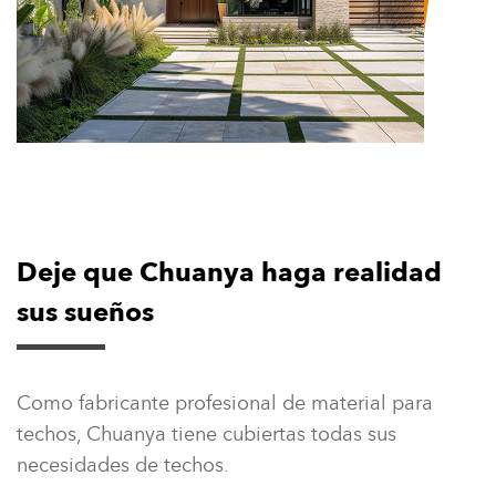
El papel de un techador de tejas ha cambiado de manera
silenciosa pero significativa. Un tejado ya no s...
Leer más
Deje que Chuanya haga realidad
17 Jul
sus sueños
2026
Cómo las tejas de resina para techos de
Como fabricante profesional de material para
exterior mejoran la comodidad y el estilo en las
techos, Chuanya tiene cubiertas todas sus
zonas exteriores
necesidades de techos.