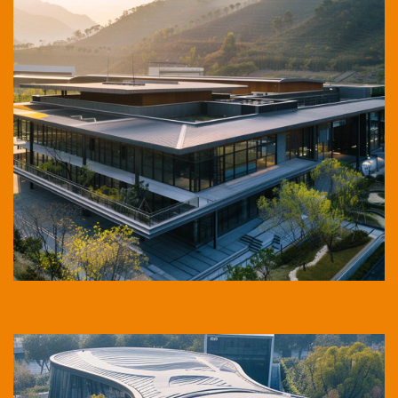
20 Jul
2026
Techador de tejas: ideas prácticas para un
diseño de techo moderno y duradero
El papel de un techador de tejas ha cambiado de manera
silenciosa pero significativa. Un tejado ya no s...