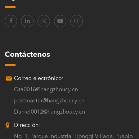
27 Jul
2026
Contáctenos
Azulejo decorativo amarillo: agregando color y
carácter a los diseños de edificios modernos
Correo electrónico:
¿Por qué las tejas decorativas amarillas se están convirtiendo en
Ota0016@hangzhoucy.cn
una nueva opción para la apariencia de los edificio...
postmaster@hangzhoucy.cn
Leer más
Daniel0012@hangzhoucy.cn
Dirección:
No. 1, Parque Industrial Hongqi Village, Pueblo