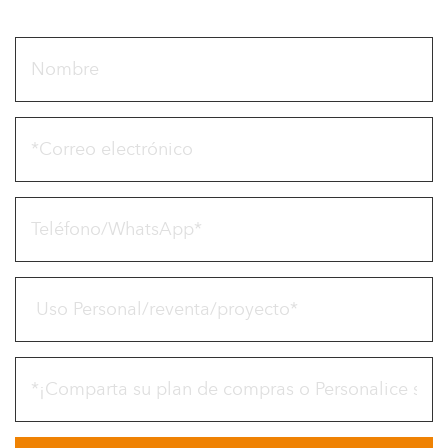
¿Por qué los tejados exteriores se están convirtiendo en parte
del diseño y no sólo en un refugio? Las estruct...
Leer más
03 Aug
2026
¿Son las tejas de resina sintética adecuadas
para edificios residenciales?
Honestamente, el techo es una de las partes más importantes de
cualquier edificio residencial, si lo piensas bien. Es...