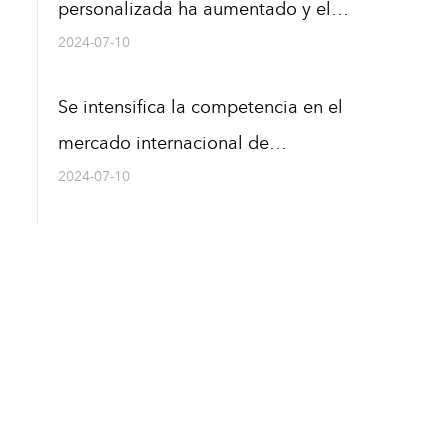
personalizada ha aumentado y el
mercado de materiales de
2024-07-10
construcción de alta gama tiene
Se intensifica la competencia en el
amplias perspectivas
mercado internacional de
materiales de construcción y las
2024-07-10
empresas chinas están
expandiendo activamente sus
mercados extranjeros