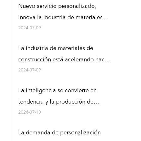
Nuevo servicio personalizado,
innova la industria de materiales
para techos
2024-07-09
La industria de materiales de
construcción está acelerando hacia
un desarrollo verde y sostenible
2024-07-09
La inteligencia se convierte en
tendencia y la producción de
materiales de construcción entra en
2024-07-10
la era de la "fabricación inteligente"
La demanda de personalización