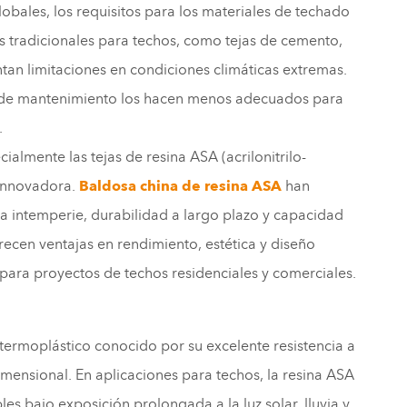
obales, los requisitos para los materiales de techado
es tradicionales para techos, como tejas de cemento,
ntan limitaciones en condiciones climáticas extremas.
es de mantenimiento los hacen menos adecuados para
.
cialmente las tejas de resina ASA (acrilonitrilo-
 innovadora.
Baldosa china de resina ASA
han
 la intemperie, durabilidad a largo plazo y capacidad
recen ventajas en rendimiento, estética y diseño
a para proyectos de techos residenciales y comerciales.
o termoplástico conocido por su excelente resistencia a
dimensional. En aplicaciones para techos, la resina ASA
s bajo exposición prolongada a la luz solar, lluvia y