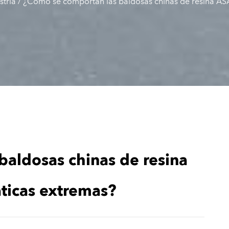
stria
/
¿Cómo se comportan las baldosas chinas de resina ASA
aldosas chinas de resina
ticas extremas?